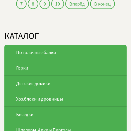
7
8
9
10
Вперёд
В конец
КАТАЛОГ
Потолочные балки
Горки
Детские домики
Хоз.блоки и дровницы
Беседки
Шпалеры, Арки и Перголы