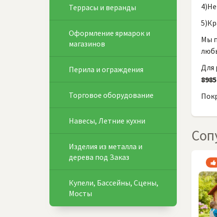
4)Не
Террасы и веранды
5)Кр
Оформление ярмарок и
Мы п
магазинов
любы
Для 
Перила и ограждения
8985
Торговое оборудование
Покр
Навесы, Летние кухни
Соп
Изделия из металла и
дерева под Заказ
Купели, Бассейны, Сцены,
Мосты