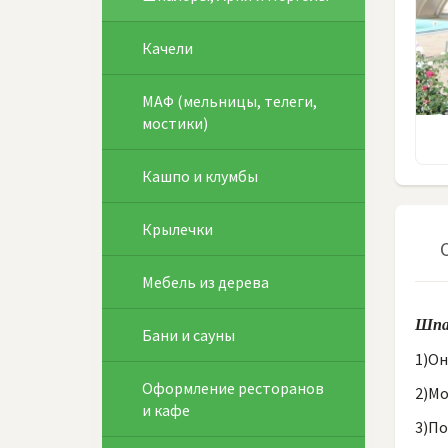
Качели
МАФ (мельницы, телеги,
мостики)
Кашпо и клумбы
Крылечки
Мебель из дерева
Шпал
Бани и сауны
1)Он
Оформление ресторанов
2)Мо
и кафе
3)По