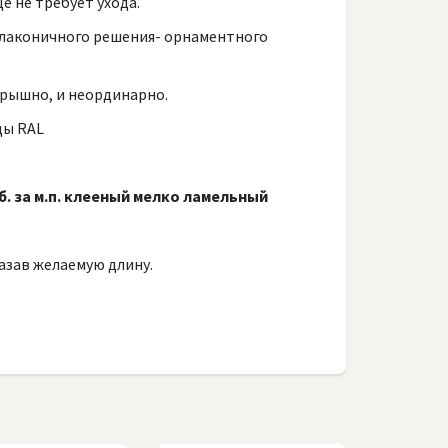
е не требует ухода.
 лаконичного решения- орнаментного
грышно, и неординарно.
цы RAL
б. за м.п. клееный мелко ламельный
казав желаемую длину.