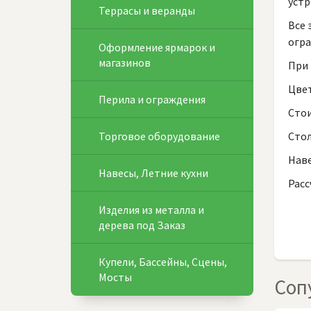
устр
Террасы и веранды
Все 
огра
Оформление ярмарок и
магазинов
При 
Цвет
Перила и ограждения
Стои
Торговое оборудование
Сто
Нав
Навесы, Летние кухни
Расс
Изделия из металла и
дерева под Заказ
Купели, Бассейны, Сцены,
Мосты
Соп