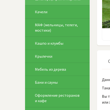
Качели
МАФ (мельницы, телеги,
мостики)
Кашпо и клумбы
Крылечки
Мебель из дерева
Дан
Бани и сауны
Така
Оформление ресторанов
Вы т
и кафе
или 