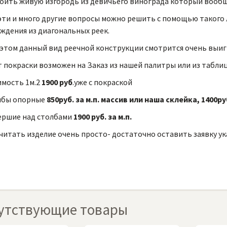
оить живую изгородь из девичьего винограда который вообщ
эти и много другие вопросы можно решить с помощью такого
ждения из диагональных реек.
этом данный вид реечной конструкции смотрится очень выи
 покраски возможен на Заказ из нашей палитры или из табли
мость 1м.2
1900 руб
.уже с покраской
лбы опорные
850руб. за м.п. массив или наша склейка,
1400ру
ершие над столбами
1900 руб. за м.п.
читать изделие очень просто- достаточно оставить заявку у
утствующие товары