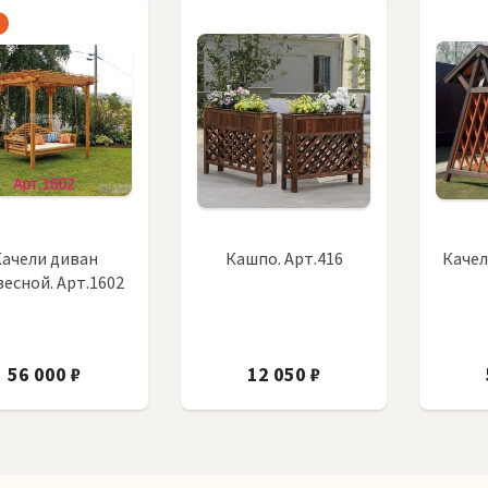
Качели диван
Кашпо. Арт.416
Качел
есной. Арт.1602
56 000 ₽
12 050 ₽