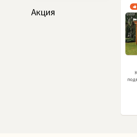
Акция
подв