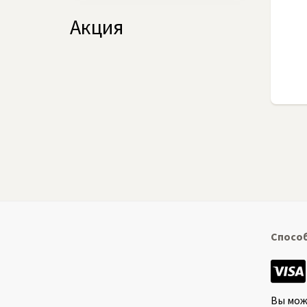
Акция
Спосо
Вы мож