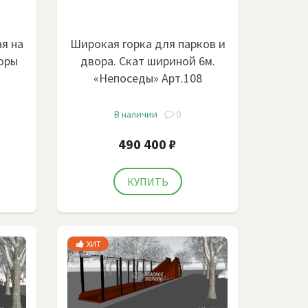
ая на
Широкая горка для парков и
горы
двора. Скат шириной 6м.
«Непоседы» Арт.108
В наличии
0
490 400 ₽
ХИТ