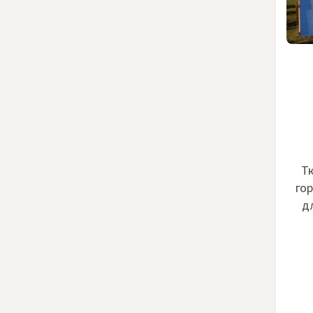
Т
гор
д