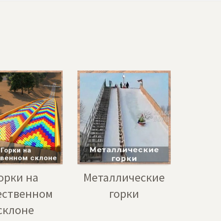
орки на
Металлические
ественном
горки
склоне