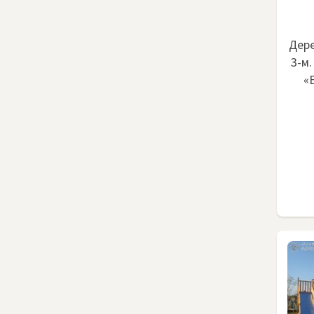
Дере
3-м.
«