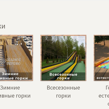
ки
Зимние
Всесезонные
Г
ивные горки
горки
ест