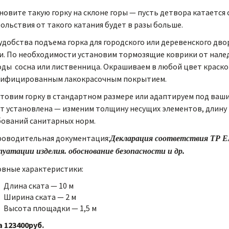
новите такую горку на склоне горы — пусть детвора катается с
ольствия от такого катания будет в разы больше.
удобства подъема горка для городского или деревенского дв
и. По необходимости установим тормозящие коврики от налед
ды сосна или лиственница. Окрашиваем в любой цвет краско
тифицированным лакокрасочным покрытием.
товим горку в стандартном размере или адаптируем под ваши
т установлена — изменим толщину несущих элементов, длину 
ований санитарных норм.
оводительная документация:
Декларация соответствия ТР ЕА
луатации изделия. обоснование безопасности и др.
вные характеристики:
Длина ската — 10 м
Ширина ската — 2 м
Высота площадки — 1,5 м
 123400руб.