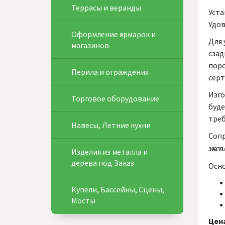
Террасы и веранды
Уста
Удов
Оформление ярмарок и
Для 
магазинов
сзад
поро
Перила и ограждения
сер
Изго
Торговое оборудование
буде
треб
Навесы, Летние кухни
Сопр
эксп
Изделия из металла и
дерева под Заказ
Осно
Купели, Бассейны, Сцены,
Мосты
Цена