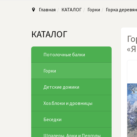
Главная
КАТАЛОГ
Горки
Горка деревян
КАТАЛОГ
Го
«Я
Потолочные балки
Горки
Детские домики
Хоз.блоки и дровницы
Беседки
Шпалеры, Арки и Перголы