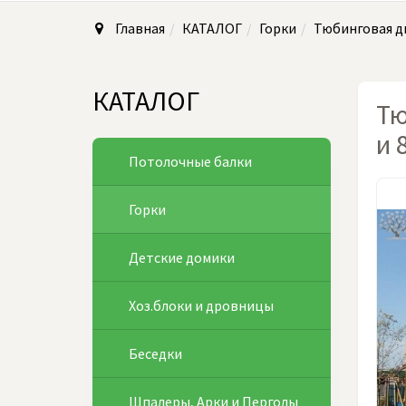
Главная
КАТАЛОГ
Горки
Тюбинговая дв
КАТАЛОГ
Тю
и 
Потолочные балки
Горки
Детские домики
Хоз.блоки и дровницы
Беседки
Шпалеры, Арки и Перголы