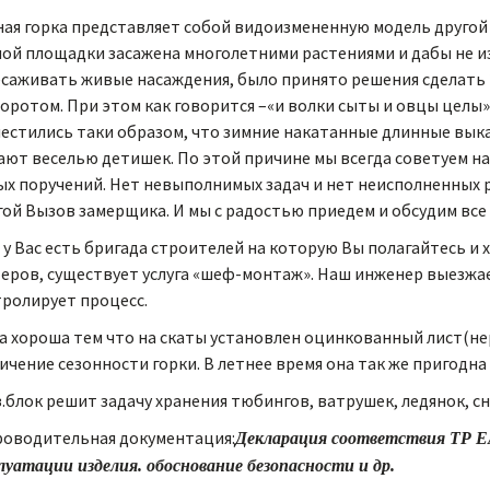
ая горка представляет собой видоизмененную модель другой 
ой площадки засажена многолетними растениями и дабы не и
саживать живые насаждения, было принято решения сделать 
оротом. При этом как говорится –«и волки сыты и овцы целы»
естились таки образом, что зимние накатанные длинные выка
ют веселью детишек. По этой причине мы всегда советуем н
х поручений. Нет невыполнимых задач и нет неисполненных 
гой Вызов замерщика. И мы с радостью приедем и обсудим все 
 у Вас есть бригада строителей на которую Вы полагайтесь и 
еров, существует услуга «шеф-монтаж». Наш инженер выезжа
ролирует процесс.
а хороша тем что на скаты установлен оцинкованный лист(не
ичение сезонности горки. В летнее время она так же пригодна
з.блок решит задачу хранения тюбингов, ватрушек, ледянок, с
оводительная документация:
Декларация соответствия ТР ЕА
луатации изделия. обоснование безопасности и др.