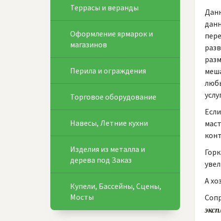
Террасы и веранды
Данн
данн
Оформление ярмарок и
пере
магазинов
разв
разм
Перила и ограждения
меша
любы
услу
Торговое оборудование
Если
Навесы, Летние кухни
маст
конт
Изделия из металла и
Горк
дерева под Заказ
увел
А хо
Купели, Бассейны, Сцены,
Мосты
Сопр
эксп