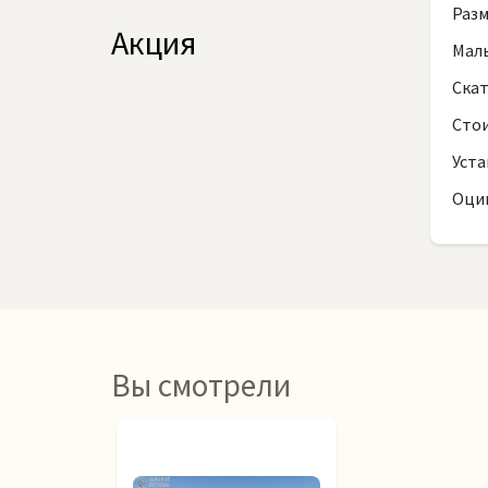
Разм
Акция
Малы
Скат
Сто
Уста
Оци
Вы смотрели