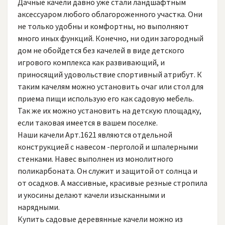
Дачные качели давно уже стали ландшафтным
аксессуаром любого облагороженного участка. Они
не только удобны и комфортны, но выполняют
много иных функций. Конечно, ни один загородный
дом не обойдется без качелей в виде детского
игрового комплекса как развивающий, и
приносящий удовольствие спортивный атрибут. К
таким качелям можно установить очаг или стол для
приема пищи использую его как садовую мебель.
Так же их можно установить на детскую площадку,
если таковая имеется в вашем поселке.
Наши качели Арт.1621 являются отдельной
конструкцией с навесом -перголой и шпалерными
стенками. Навес выполнен из монолитного
поликарбоната. Он служит и защитой от солнца и
от осадков. А массивные, красивые резные стропила
и укосины делают качели изысканными и
нарядными.
Купить садовые деревянные качели можно из