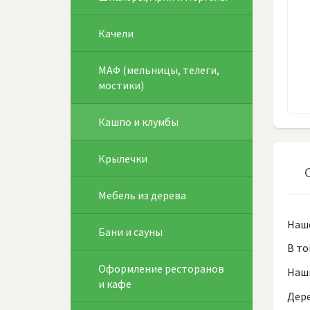
Качели
МАФ (мельницы, телеги,
мостики)
Кашпо и клумбы
Крылечки
Мебель из дерева
Наше
Бани и сауны
В то
Оформление ресторанов
Наш
и кафе
Дере