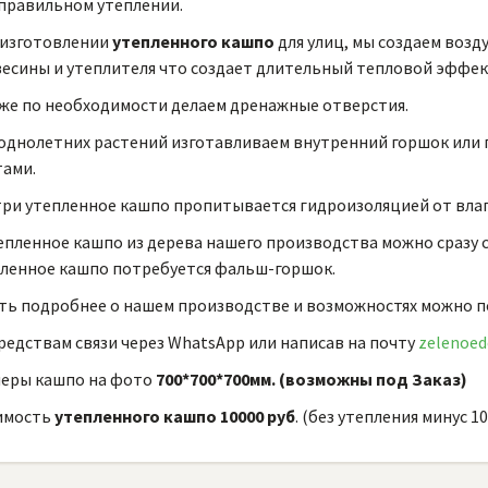
правильном утеплении.
 изготовлении
утепленного кашпо
для улиц, мы создаем возд
есины и утеплителя что создает длительный тепловой эффек
же по необходимости делаем дренажные отверстия.
однолетних растений изготавливаем внутренний горшок или 
ами.
ри утепленное кашпо пропитывается гидроизоляцией от влаги
епленное кашпо из дерева нашего производства можно сразу с
ленное кашпо потребуется фальш-горшок.
ть подробнее о нашем производстве и возможностях можно п
редствам связи через WhatsApp или написав на почту
zelenoed
меры кашпо на фото
700*700*700мм. (возможны под Заказ)
имость
утепленного кашпо 10000 руб
. (без утепления минус 10