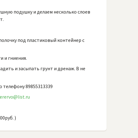
ушную подушку и делаем несколько слоев
т.
полочку под пластиковый контейнер с
 и гниения.
адить и засыпать грунт и дренаж. В не
о телефону 89855313339
erervo@list.ru
00руб. )