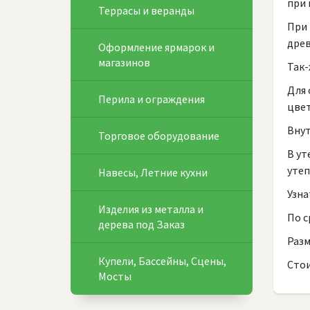
при 
Террасы и веранды
При
древ
Оформление ярмарок и
магазинов
Так-
Для 
Перила и ограждения
цвет
Внут
Торговое оборудование
В ут
утеп
Навесы, Летние кухни
Узна
Изделия из металла и
По с
дерева под Заказ
Раз
Купели, Бассейны, Сцены,
Сто
Мосты