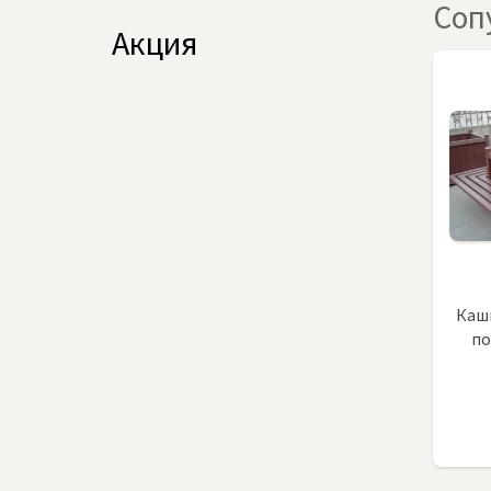
Соп
Акция
Каш
по