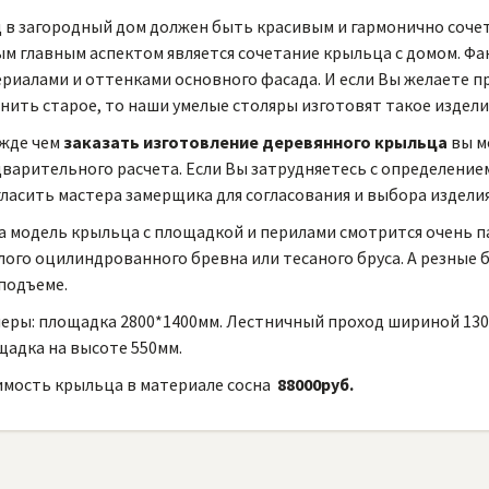
 в загородный дом должен быть красивым и гармонично соч
м главным аспектом является сочетание крыльца с домом. Фа
риалами и оттенками основного фасада. И если Вы желаете п
нить старое, то наши умелые столяры изготовят такое издели
жде чем
заказать изготовление деревянного крыльца
вы м
варительного расчета. Если Вы затрудняетесь с определение
ласить мастера замерщика для согласования и выбора изделия
 модель крыльца с площадкой и перилами смотрится очень па
лого оцилиндрованного бревна или тесаного бруса. А резные 
подъеме.
еры: площадка 2800*1400мм. Лестничный проход шириной 130
адка на высоте 550мм.
мость крыльца в материале сосна
88000руб.