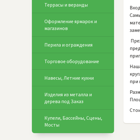
Террасы и веранды
Вход
Самы
Оформление ярмарок и
мате
магазинов
заме
Пре
Перила и ограждения
пред
приг
Торговое оборудование
Наша
круг
Навесы, Летние кухни
при 
Разм
Изделия из металла и
Площ
дерева под Заказ
Стои
Купели, Бассейны, Сцены,
Мосты