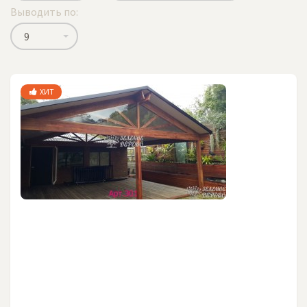
Выводить по:
9
ХИТ
Каждый дачный участок подразумевает наличие
собственного хозяйства, для которого требуются
как жилые, так и подсобные помещения. Но зачем
ограничивать себя стенами, тем более, когда на
улице стоит прекрасная погода? С другой стороны,
в ясный летний день не хочется находиться под
палящим солнцем, а если вдруг набегут тучки,
настанет необходимость уйти под крышу чтобы не
намокнуть. Что же остается, все-таки закрытое
помещение? Вовсе нет! Есть превосходный
компромисс - деревянные навесы для дачи.