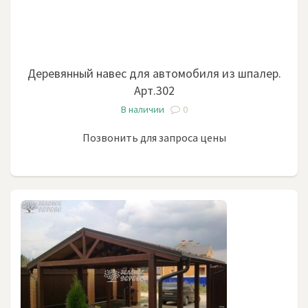
если вам нужен деревянный навес для автомобиля
на дачу, он будет состоять из плоской или покатой
крыши и четырех опорных столбов. Если закрыть
будет нужно несколько автомобилей или,
Деревянный навес для автомобиля из шпалер.
например, несколько видов садовой техники,
Арт.302
размеры конструкции увеличатся, а количество
В наличии
0
опор прибавится.
И наоборот, если вы планируете приобрести у нас
Позвонить для запроса цены
навес деревянный односкатный, причем
небольшого размера, мы сможем прикрепить его к
существующей стене здания, и тогда количество
опорных столбов может равняться двум. Но на этом
наши возможности не ограничиваются. В наших
силах изготовить и металлический навес, навес с
поликарбонатом, а так – же обшивка боковых
сторон навесов любыми материалами, установка
окон, половое покрытие, бетонная стяжка, укладка
плитки, свайное поле. Все эти работы нам под силу,