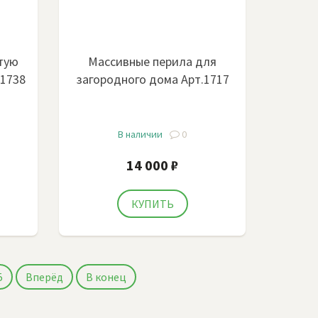
тую
Массивные перила для
.1738
загородного дома Арт.1717
В наличии
0
14 000 ₽
5
Вперёд
В конец