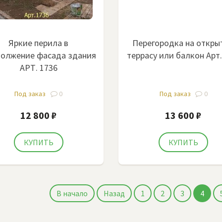
Яркие перила в
Перегородка на откры
олжение фасада здания
террасу или балкон Арт
АРТ. 1736
Под заказ
0
Под заказ
0
12 800 ₽
13 600 ₽
В начало
Назад
1
2
3
4