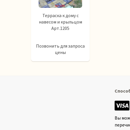
Терраска к дому с
навесом и крыльцом
Арт.1205
Позвонить для запроса
цены
Спосо
Вы мож
перечи