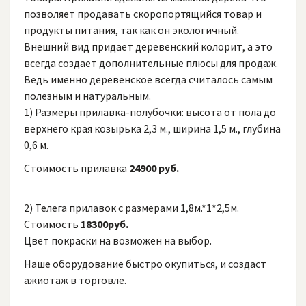
позволяет продавать скоропортящийся товар и
продукты питания, так как он экологичный.
Кадки под горшки с цветами с полкой внутри АРТ. 449
Внешний вид придает деревенский колорит, а это
11 400 ₽
всегда создает дополнительные плюсы для продаж.
Ведь именно деревенское всегда считалось самым
полезным и натуральным.
1) Размеры прилавка-полубочки: высота от пола до
верхнего края козырька 2,3 м., ширина 1,5 м., глубина
0,6 м.
Стоимость прилавка
24900 руб.
2) Телега прилавок с размерами 1,8м.*1*2,5м.
Стоимость
18300руб.
Цвет покраски на возможен на выбор.
Наше оборудование быстро окупиться, и создаст
ажиотаж в торговле.