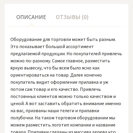
ОПИСАНИЕ
ОТЗЫВЫ (0)
Оборудование для торговли может быть разным.
Это показывает большой ассортимент
Мебельный комплект АРТ. 836
предлагаемой продукции. Но покупателей привлечь
69 000 ₽
можно по-разному. Самое главное, разместить
яркую вывеску, что бы всем было ясно как
ориентироваться на товар. Далее конечно
покупатель видит оформление прилавка и уж
потом сам товар и его качество. Привлечь
постоянных клиентов можно только качеством и
ценой. А вот заставить обратить внимание именно
на вас, призваны наши телеги и прилавки
полубочки. На таком торговом оборудовании мы
можем разместить логотип компании и название
товара. Прилавки сделаны из массива дерева что