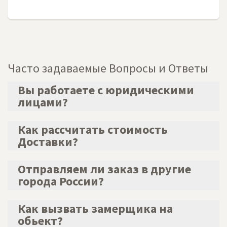
Часто задаваемые Вопросы и Ответы
Вы работаете с юридическими
лицами?
Как рассчитать стоимость
Да
Доставки?
Отправляем ли заказ в другие
Стоимость доставки до г.Москва 2000 руб.
города России?
киллометраж по М.О. + 40 руб.км.от МКАД.
Как вызвать замерщика на
Отправляем транспортными компаниями "ПЭК",
обьект?
"ДЕЛОВЫЕ ЛИНИИ" или удобными Вам