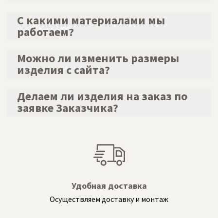
С какими материалами мы
По форме обратной связи или предварительно
работаем?
позвонив нам по телефону
Можно ли изменить размеры
Все породы дерева:
сосна
изделия с сайта?
лиственница
береза
Делаем ли изделия на заказ по
Безусловно. Все что в рамках безопасности и ГОСТ
ясень
заявке Заказчика?
дуб
термодревесина
Конечно. Можно по Вашим эскизам, так и сами
Это только основные, часто заказываемые породы.
разрабатываем проекты и 3D модели
Так же работаем с металлом (металлокаркасс)
Удобная доставка
Осуществляем доставку и монтаж