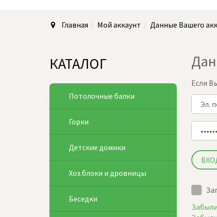
Главная
Мой аккаунт
Данные Вашего ак
Дан
КАТАЛОГ
Если В
Потолочные балки
Горки
Детские домики
Хоз.блоки и дровницы
За
Беседки
Забыли