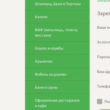
Забыли
Шпалеры, Арки и Перголы
Заре
Качели
Ваше и
МАФ (мельницы, телеги,
мостики)
Эл.поч
Кашпо и клумбы
Парол
Крылечки
Ваш ад
Мебель из дерева
Телеф
Бани и сауны
Оформление ресторанов
По
и кафе