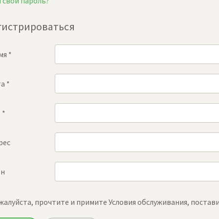
 свой пароль?
гистрироваться
мя
*
та
*
ь
*
рес
он
жалуйста, прочтите и примите Условия обслуживания, постави